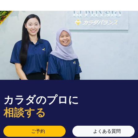
カラダのプロに
相談する
(open in a new tab)
(open in
ご予約
よくある質問