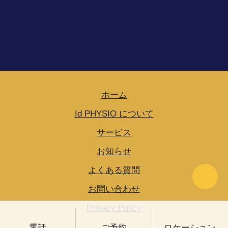
ホーム
Id PHYSIO について
サービス
お知らせ
Go Ba
よくある質問
お問い合わせ
Privacy Policy
(新しいタブで開く)
電話
ご予約
ロケーション